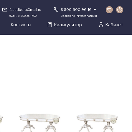
fasadbora@mail.ru
8 800 600 96 16
будни с 8:00 до 17:00
Звонок по РФ бесплатный
Контакты
Калькулятор
Кабинет