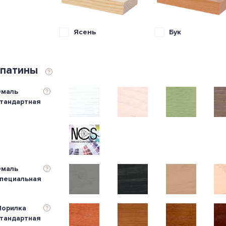
Ясень
Бук
 патины
маль
тандартная
маль
пециальная
орилка
тандартная