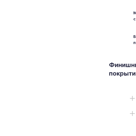
М
с
Б
п
Финишн
покрыти