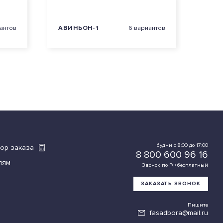
антов
АВИНЬОН-1
6 вариантов
АВИ
будни с 8:00 до 17:00
тор заказа
8 800 600 96 16
лям
Звонок по РФ бесплатный
ЗАКАЗАТЬ ЗВОНОК
Пишите
fasadbora@mail.ru