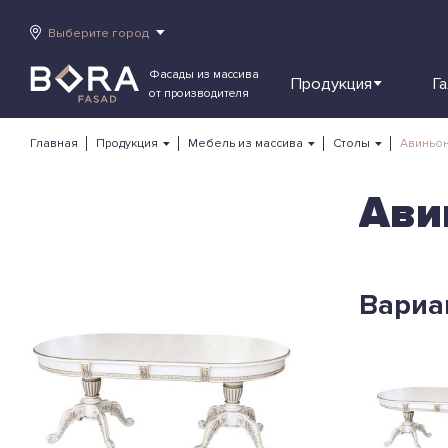
Выберите город
Фасады из массива
Продукция
Г
от производителя
Главная
Продукция
Мебель из массива
Столы
Авиньон
Ави
Вариа