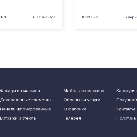
Н-2
6 вариантов
ЛЕОН-3
6 вари
Фасады из массива
Мебель из массива
Калькуля
Декоративные элементы
Образцы и услуги
Покупате
Панели шпонированные
О фабрике
Контакты
Витражи и стекла
Галерея
Политика