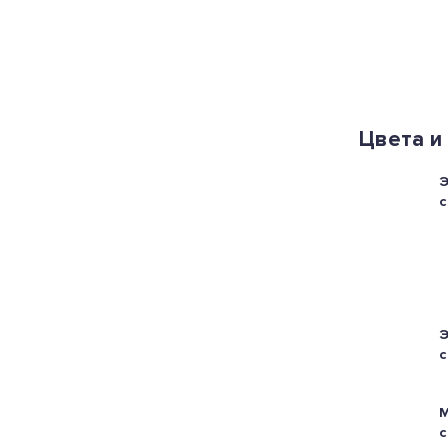
Цвета и
Э
с
Э
с
М
с