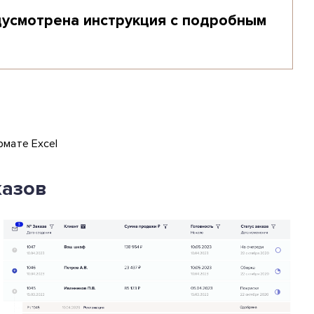
дусмотрена инструкция с подробным
рмате Excel
казов