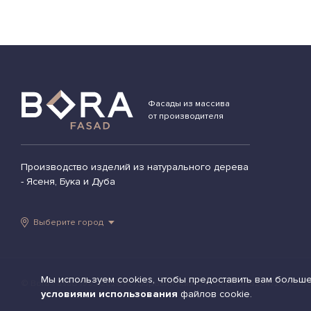
Фасады из массива
от производителя
Производство изделий из натурального дерева
- Ясеня, Бука и Дуба
Выберите город
Мы используем cookies, чтобы предоставить вам больше
© Bora-Fasad 1993-2026 ИП Боровинский С.А. ОГРН 3052647203000
условиями использования
файлов cookie.