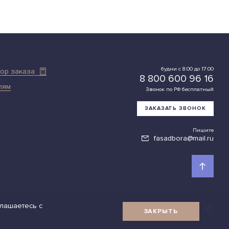
будни с 8:00 до 17:00
тор заказа
8 800 600 96 16
лям
Звонок по РФ бесплатный
ЗАКАЗАТЬ ЗВОНОК
Пишите
fasadbora@mail.ru
глашаетесь с
МЫ В СОЦСЕТЯХ
ЗАКРЫТЬ