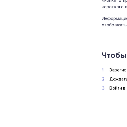
Кнопка "В п
короткого в
Информация
отображатьс
Чтобы
Зарегис
Дождать
Войти в