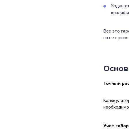
Задават
квалифи
Все это гар
на нет риск
Основ
Точный ра
Калькулятор
необходимо
Учет габа