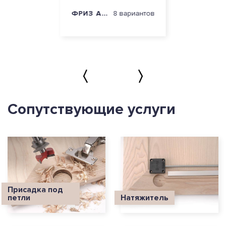
восприятие цвета и фактуры. Рассматривайте
образцы при естественном освещении,
ФРИЗ АФРОДИТА
8 вариантов
располагая их аналогично тому, как они будут
расположены после монтажа.
Другими причинами, связанными с
психофизиологическими особенностями
цветовосприятия.
Сопутствующие услуги
Присадка под
петли
Натяжитель