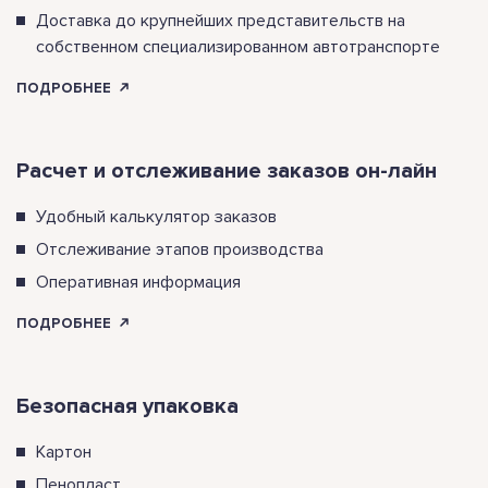
зрения существенным образом влияют на
Доставка до крупнейших представительств на
восприятие цвета и фактуры. Рассматривайте
собственном специализированном автотранспорте
образцы при естественном освещении,
располагая их аналогично тому, как они будут
ПОДРОБНЕЕ
расположены после монтажа.
Другими причинами, связанными с
Расчет и отслеживание заказов он-лайн
психофизиологическими особенностями
цветовосприятия.
Удобный калькулятор заказов
Отслеживание этапов производства
Оперативная информация
ПОДРОБНЕЕ
Безопасная упаковка
Картон
Пенопласт