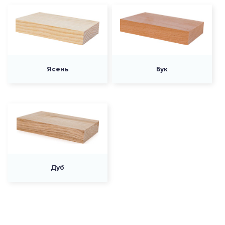
Ясень
Бук
Дуб